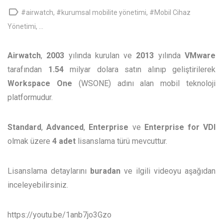

#airwatch
,
#kurumsal mobilite yönetimi
,
#Mobil Cihaz
Yönetimi
, ...
Airwatch
,
2003
yılında kurulan ve
2013
yılında
VMware
tarafından
1.54
milyar dolara satın alınıp geliştirilerek
Workspace
One
(WSONE) adını alan mobil teknoloji
platformudur.
Standard
,
Advanced
,
Enterprise
ve
Enterprise
for
VDI
olmak üzere
4 adet
lisanslama türü mevcuttur.
Lisanslama detaylarını
buradan
ve ilgili videoyu aşağıdan
inceleyebilirsiniz.
https://youtu.be/1anb7jo3Gzo