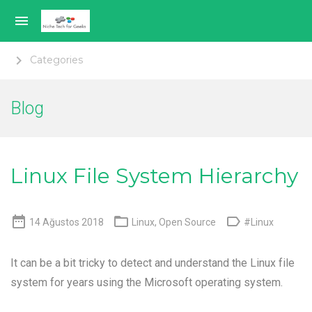

keyboard_arrow_right
Categories
Genel
Blog
Sanallaştırma
Mobil Teknoloji
Linux File System Hierarchy
Açık Kaynak



14 Ağustos 2018
Linux
,
Open Source
#Linux
Hakkımda
It can be a bit tricky to detect and understand the Linux file
Language switcher
system for years using the Microsoft operating system.