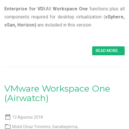
Enterprise for VDI:
All
Workspace
One
functions plus all
components required for desktop virtualization (
vSphere,
vSan, Horizon)
are included in this version.
READ MORE...
VMware Workspace One
(Airwatch)

13 Ağustos 2018

Mobil Cihaz Yönetimi
,
Sanallaştırma
, ...