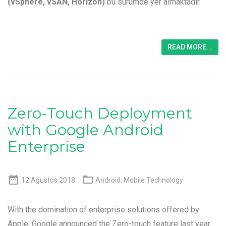
(vSphere, vSAN, Horizon)
bu sürümde yer almaktadır.
READ MORE...
Zero-Touch Deployment
with Google Android
Enterprise


12 Ağustos 2018
Android
,
Mobile Technology
With the domination of enterprise solutions offered by
Apple, Google announced the Zero-touch feature last year.