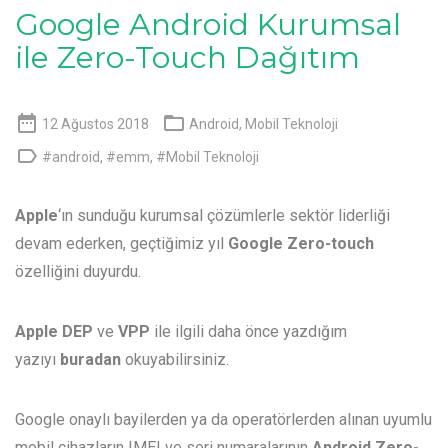
Google Android Kurumsal
ile Zero-Touch Dağıtım


12 Ağustos 2018
Android
,
Mobil Teknoloji

#android
,
#emm
,
#Mobil Teknoloji
Apple
‘ın sunduğu kurumsal çözümlerle sektör liderliği
devam ederken, geçtiğimiz yıl
Google Zero-touch
özelliğini duyurdu.
Apple
DEP
ve
VPP
ile ilgili daha önce yazdığım
yazıyı
buradan
okuyabilirsiniz.
Google onaylı bayilerden ya da operatörlerden alınan uyumlu
mobil cihazların IMEI ve seri numaralarının
Android Zero-