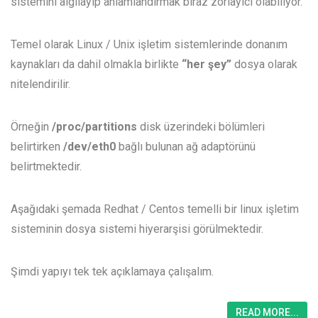
sistemini algılayıp anlamlandırmak biraz zorlayıcı olabiliyor.
Temel olarak Linux / Unix işletim sistemlerinde donanım
kaynakları da dahil olmakla birlikte
“her şey”
dosya olarak
nitelendirilir.
Örneğin
/proc/partitions
disk üzerindeki bölümleri
belirtirken
/dev/eth0
bağlı bulunan ağ adaptörünü
belirtmektedir.
Aşağıdaki şemada Redhat / Centos temelli bir linux işletim
sisteminin dosya sistemi hiyerarşisi görülmektedir.
Şimdi yapıyı tek tek açıklamaya çalışalım.
READ MORE...