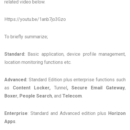
related video below.
Https://youtu.be/1anb7jo3Gzo
To briefly summarize;
Standard:
Basic application, device profile management,
location monitoring functions etc.
Advanced:
Standard Edition plus enterprise functions such
as
Content Locker,
Tunnel
, Secure Email Gateway
,
Boxer
,
People Search
, and
Telecom
.
Enterprise
: Standard and Advanced edition
plus
Horizon
Apps
.