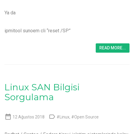
Ya da
ipmitool sunoem cli “reset /SP”
READ MORE...
Linux SAN Bilgisi
Sorgulama


12 Ağustos 2018
#Linux
,
#Open Source