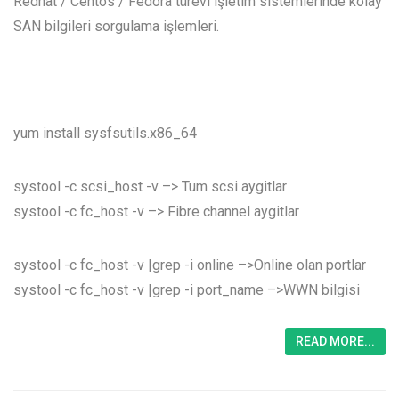
Redhat / Centos / Fedora türevi işletim sistemlerinde kolay
SAN bilgileri sorgulama işlemleri.
yum install sysfsutils.x86_64
systool -c scsi_host -v –> Tum scsi aygitlar
systool -c fc_host -v –> Fibre channel aygitlar
systool -c fc_host -v |grep -i online –>Online olan portlar
systool -c fc_host -v |grep -i port_name –>WWN bilgisi
READ MORE...