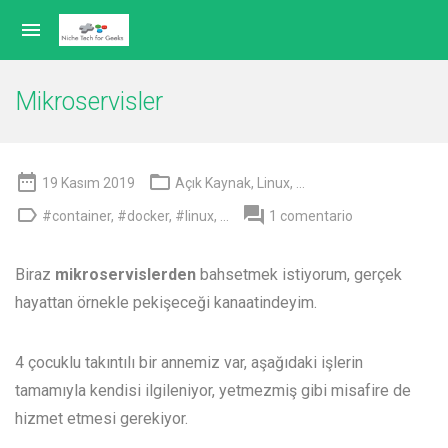

Mikroservisler


19 Kasım 2019
Açık Kaynak
,
Linux
, ...


#container
,
#docker
,
#linux
, ...
1 comentario
Biraz
mikroservislerden
bahsetmek istiyorum, gerçek
hayattan örnekle pekişeceği kanaatindeyim.
4 çocuklu takıntılı bir annemiz var, aşağıdaki işlerin
tamamıyla kendisi ilgileniyor, yetmezmiş gibi misafire de
hizmet etmesi gerekiyor.