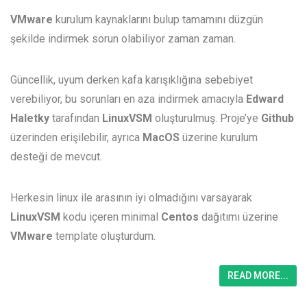
VMware
kurulum kaynaklarını bulup tamamını düzgün
şekilde indirmek sorun olabiliyor zaman zaman.
Güncellik, uyum derken kafa karışıklığına sebebiyet
verebiliyor, bu sorunları en aza indirmek amacıyla
Edward
Haletky
tarafından
LinuxVSM
oluşturulmuş. Proje’ye
Github
üzerinden erişilebilir, ayrıca
MacOS
üzerine kurulum
desteği de mevcut.
Herkesin linux ile arasının iyi olmadığını varsayarak
LinuxVSM
kodu içeren minimal
Centos
dağıtımı üzerine
VMware
template oluşturdum.
READ MORE...