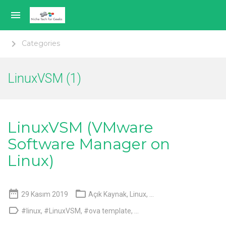

keyboard_arrow_right
Categories
Genel
LinuxVSM (1)
Sanallaştırma
Mobil Teknoloji
LinuxVSM (VMware
Software Manager on
Açık Kaynak
Linux)
Hakkımda


Language switcher
29 Kasım 2019
Açık Kaynak
,
Linux
, ...

#linux
,
#LinuxVSM
,
#ova template
, ...